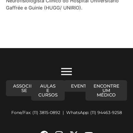
Neurofisiologista Clínico do Hospital Universitário
Gaffrée e Guinle (HUGG/ UNIRIO).
ASSOCIE-
AULAS
EVENTOS
ENCONTRE
SE
E
UM
CURSOS
MÉDICO
Fone/Fax: (11) 3815-0892 | WhatsApp: (11) 94463-9258