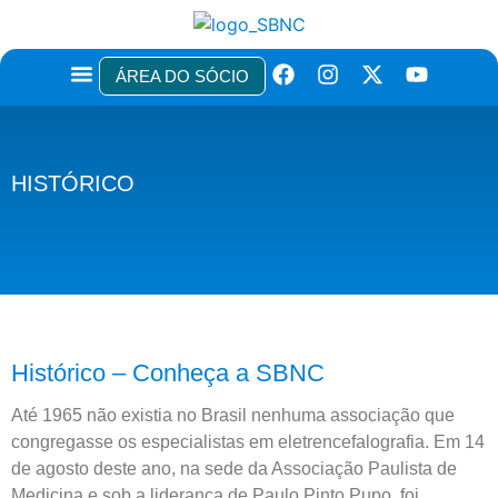
ÁREA DO SÓCIO
TÍTULOS E CERTIFICAÇÕES
EDUCAÇÃO CONTINUADA
HISTÓRICO
Histórico – Conheça a SBNC
Até 1965 não existia no Brasil nenhuma associação que
congregasse os especialistas em eletrencefalografia. Em 14
de agosto deste ano, na sede da Associação Paulista de
Medicina e sob a liderança de Paulo Pinto Pupo, foi