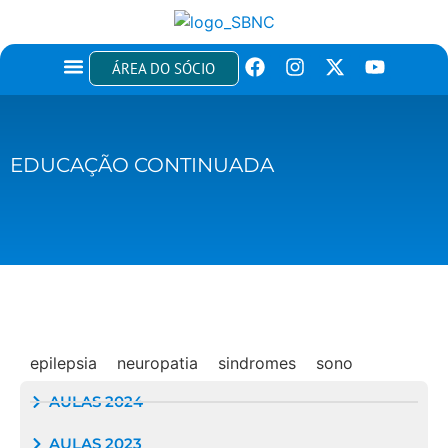
ÁREA DO SÓCIO
TÍTULOS E CERTIFICAÇÕES
EDUCAÇÃO CONTINUADA
EDUCAÇÃO CONTINUADA
epilepsia
neuropatia
sindromes
sono
AULAS 2024
AULAS 2023