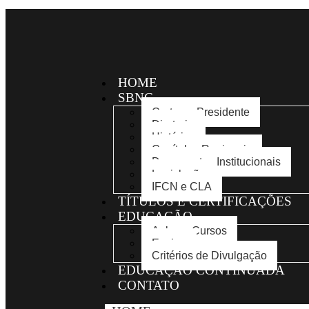
HOME
SBNC
Carta ao Presidente
Diretoria
Histórico
Capítulos Regionais
Documentos Institucionais
Legislação
IFCN e CLA
TÍTULOS E CERTIFICAÇÕES
EDUCAÇÃO
Aulas e Cursos
Ensino
Critérios de Divulgação
EDUCAÇÃO CONTINUADA
CONTATO