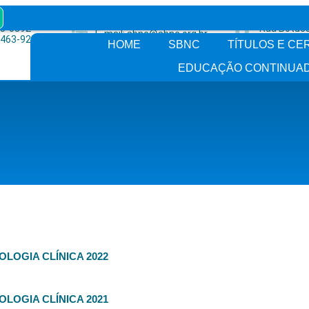
15-0892
Rua Botuca
E-mail: sbnc@sbnc.org.br
4463-9258
Vila Clemen
HOME
SBNC
TÍTULOS E CE
EDUCAÇÃO CONTINUA
LOGIA CLÍNICA 2022
LOGIA CLÍNICA 2021