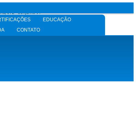
tu, 572 - Conjunto 91
tino - São Paulo - SP
RTIFICAÇÕES
EDUCAÇÃO
DA
CONTATO