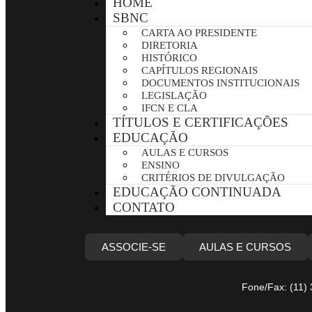
HOME
SBNC
CARTA AO PRESIDENTE
DIRETORIA
HISTÓRICO
CAPÍTULOS REGIONAIS
DOCUMENTOS INSTITUCIONAIS
LEGISLAÇÃO
IFCN E CLA
TÍTULOS E CERTIFICAÇÕES
EDUCAÇÃO
AULAS E CURSOS
ENSINO
CRITÉRIOS DE DIVULGAÇÃO
EDUCAÇÃO CONTINUADA
CONTATO
ASSOCIE-SE
AULAS E CURSOS
Fone/Fax: (11)